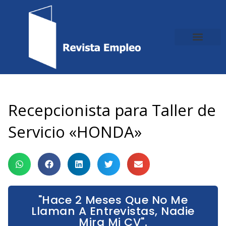
Ir
al
contenido
Recepcionista para Taller de
Servicio «HONDA»
"Hace 2 Meses Que No Me
Llaman A Entrevistas, Nadie
Mira Mi CV".