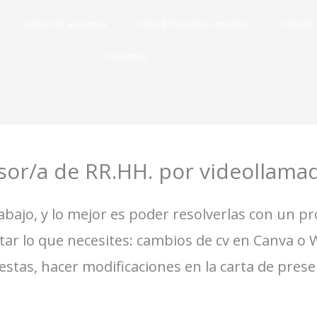
Quiero un asesor/a
Conocé nuestros servicios
Contacto
Nosotros
sor/a de RR.HH. por videollama
bajo, y lo mejor es poder resolverlas con un p
ar lo que necesites: cambios de cv en Canva o W
stas, hacer modificaciones en la carta de prese