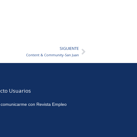
SIGUIENTE
Siguiente
Content & Community-San Juan
cto Usuarios
 comunicarme con Revista Empleo