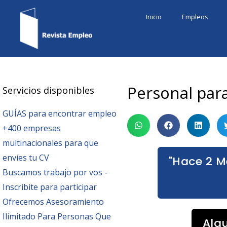
Ir
Inicio
Empleos
al
contenido
Personal para
Servicios disponibles
GUÍAS para encontrar empleo
+400 empresas
multinacionales para que
envíes tu CV
"Hace 2 M
Buscamos trabajo por vos -
Inscribite para participar
Ofrecemos Asesoramiento
Ilimitado Para Personas Que
Alg