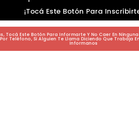
¡Tocá Este Botón Para Inscribirt
as, Tocá Este Botón Para Informarte Y No Caer En Ningun
or Teléfono, Si Alguien Te Llama Diciendo Que Trabaja E
Informanos