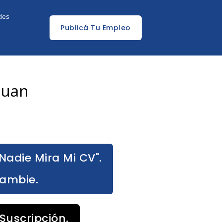
edes
Publicá Tu Empleo
Juan
Nadie Mira Mi CV".
Cambie.
Suscripción.