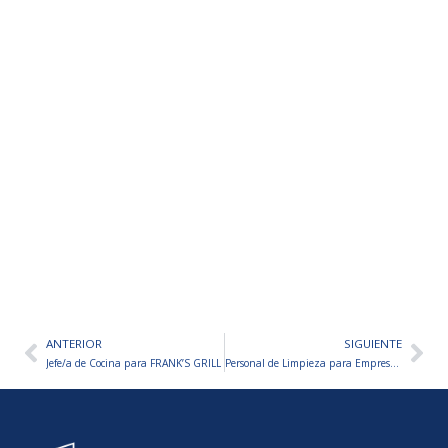
ANTERIOR
SIGUIENTE
Ant
Sig
Jefe/a de Cocina para FRANK’S GRILL
Personal de Limpieza para Empresa de Salud