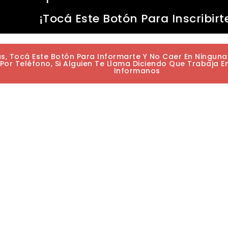
¡Tocá Este Botón Para Inscribirt
as, Tocá Este Botón Para Informarte Y No Caer En Ningun
or Teléfono, Si Alguien Te Llama Diciendo Que Trabaja E
Informanos