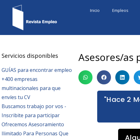
Ir
Inicio
Empleos
al
contenido
Asesores/as p
Servicios disponibles
GUÍAS para encontrar empleo
+400 empresas
multinacionales para que
envíes tu CV
"Hace 2 M
Buscamos trabajo por vos -
Inscribite para participar
Ofrecemos Asesoramiento
Ilimitado Para Personas Que
Alg