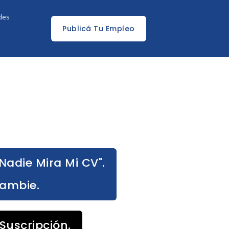
edes
Publicá Tu Empleo
Nadie Mira Mi CV".
Cambie.
Suscripción.