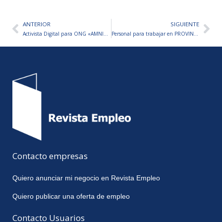
ANTERIOR
SIGUIENTE
Ant
Sig
Activista Digital para ONG «AMNISTÍA INTERNACIONAL»
Personal para trabajar en PROVINCIA NET – PROGRAMA DE PASANTÍAS 2026
Contacto empresas
Quiero anunciar mi negocio en Revista Empleo
Quiero publicar una oferta de empleo
Contacto Usuarios