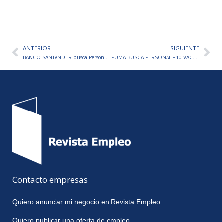
ANTERIOR
SIGUIENTE
Ant
Sig
BANCO SANTANDER busca Personal +30 VACANTES EN TODO EL PAÍS
PUMA BUSCA PERSONAL +10 VACANTES EN TODO EL PAÍS
Contacto empresas
Quiero anunciar mi negocio en Revista Empleo
Quiero publicar una oferta de empleo