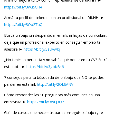
https://bit.ly/3wu5CH4
Armá tu perfil de LinkedIn con un profesional de RR.HH. ►
https://bit.ly/3Op2TaQ
Buscá trabajo sin desperdiciar emails ni hojas de currículum,
dejá que un profesional experto en conseguir empleo te
asesore ►
https://bit.ly/3zUvwIq
¿No tenés experiencia y no sabés qué poner en tu CV? Entrá a
esta nota ►
https://bit.ly/3goKBs6
7 consejos para tu búsqueda de trabajo que NO te podés
perder en este link
http://bit.ly/2OL6ANV
Cómo responder las 10 preguntas más comunes en una
entrevista ►
https://bit.ly/3wEJ3Q7
Guía de cursos que necesitás para conseguir trabajo (y te