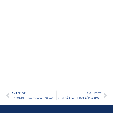
ANTERIOR
SIGUIENTE
Ant
Sig
FLYBONDI busca Personal +10 VACANTES EN TODO EL PAÍS
INGRESÁ A LA FUERZA AÉREA ARGENTINA – INSCRIPCIÓN PASO A PASO