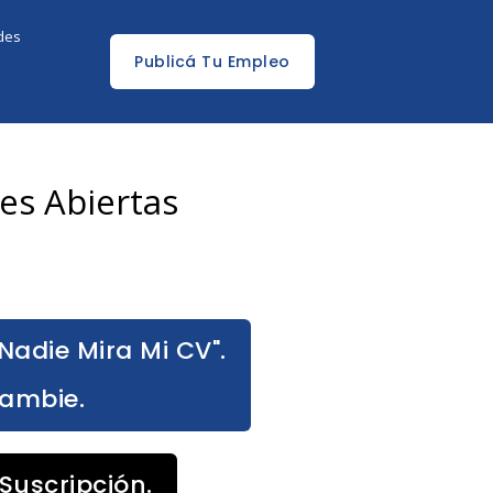
edes
Publicá Tu Empleo
es Abiertas
Nadie Mira Mi CV".
Cambie.
Suscripción.