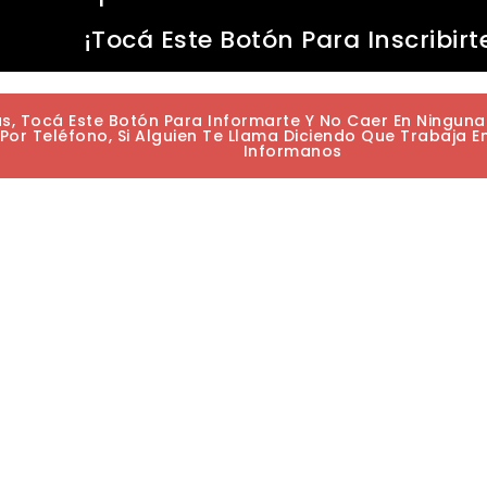
¡Tocá Este Botón Para Inscribirt
as, Tocá Este Botón Para Informarte Y No Caer En Ningun
or Teléfono, Si Alguien Te Llama Diciendo Que Trabaja E
Informanos