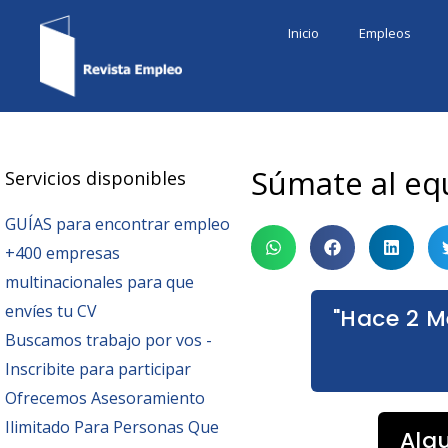
Ir
Inicio
Empleos
al
contenido
Súmate al eq
Servicios disponibles
GUÍAS para encontrar empleo
+400 empresas
multinacionales para que
envíes tu CV
"Hace 2 M
Buscamos trabajo por vos -
Inscribite para participar
Ofrecemos Asesoramiento
Ilimitado Para Personas Que
Alg