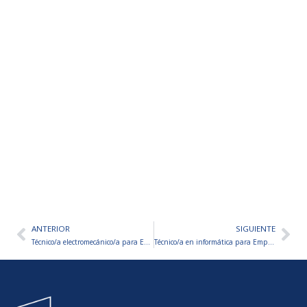
ANTERIOR
SIGUIENTE
Ant
Sig
Técnico/a electromecánico/a para Empresa Nacional – Catamarca
Técnico/a en informática para Empresa – Catamarca