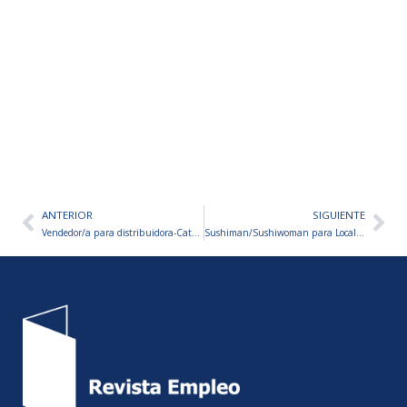
ANTERIOR
SIGUIENTE
Ant
Sig
Vendedor/a para distribuidora-Catamarca
Sushiman/Sushiwoman para Local de Comida Asiática