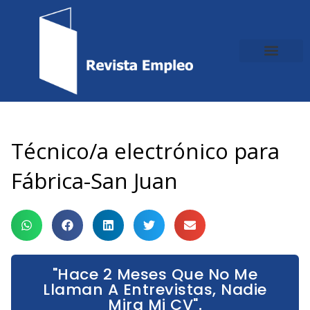
Ir
al
contenido
Técnico/a electrónico para
Fábrica-San Juan
"Hace 2 Meses Que No Me
Llaman A Entrevistas, Nadie
Mira Mi CV".