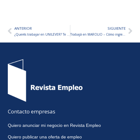
ANTERIOR
SIGUIENTE
Ant
Sig
¿Querés trabajar en UNILEVER? Te explicamos cómo hacer
Trabajá en MAROLIO – Cómo ingresar a la empresa
Contacto empresas
Quiero anunciar mi negocio en Revista Empleo
Quiero publicar una oferta de empleo