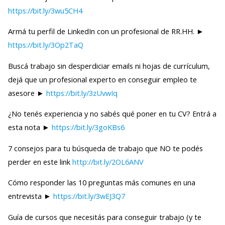
https://bit.ly/3wu5CH4
Armá tu perfil de LinkedIn con un profesional de RR.HH. ►
https://bit.ly/3Op2TaQ
Buscá trabajo sin desperdiciar emails ni hojas de currículum,
dejá que un profesional experto en conseguir empleo te
asesore ►
https://bit.ly/3zUvwIq
¿No tenés experiencia y no sabés qué poner en tu CV? Entrá a
esta nota ►
https://bit.ly/3goKBs6
7 consejos para tu búsqueda de trabajo que NO te podés
perder en este link
http://bit.ly/2OL6ANV
Cómo responder las 10 preguntas más comunes en una
entrevista ►
https://bit.ly/3wEJ3Q7
Guía de cursos que necesitás para conseguir trabajo (y te