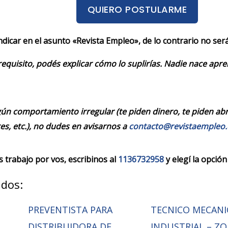
QUIERO POSTULARME
indicar en el asunto «Revista Empleo», de lo contrario no se
requisito, podés explicar cómo lo suplirías. Nadie nace apr
ún comportamiento irregular (te piden dinero, te piden abrir
es, etc.), no dudes en avisarnos a
contacto@revistaempleo
trabajo por vos, escribinos al
1136732958
y elegí la opción
ados:
PREVENTISTA PARA
TECNICO MECAN
DISTRIBUIDORA DE
INDUSTRIAL – Z