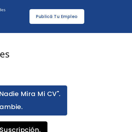
edes
Publicá Tu Empleo
les
Nadie Mira Mi CV".
Cambie.
Suscripción.