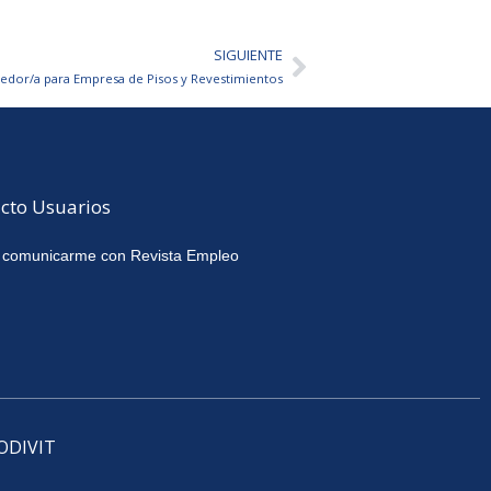
SIGUIENTE
Siguiente
edor/a para Empresa de Pisos y Revestimientos
cto Usuarios
 comunicarme con Revista Empleo
CODIVIT