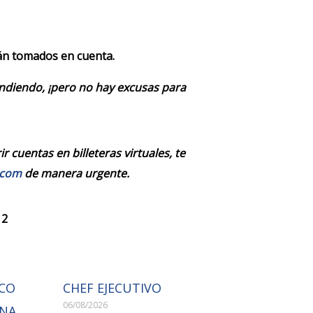
rán tomados en cuenta.
endiendo, ¡pero no hay excusas para
 cuentas en billeteras virtuales, te
.com
de manera urgente.
 2
ICO
CHEF EJECUTIVO
06/08/2026
ONA