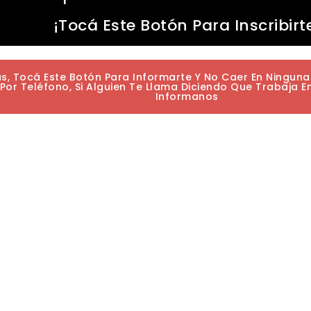
¡Tocá Este Botón Para Inscribirt
as, Tocá Este Botón Para Informarte Y No Caer En Ningun
or Teléfono, Si Alguien Te Llama Diciendo Que Trabaja E
Informanos