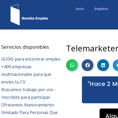
Ir
Inicio
Empleos
al
contenido
Telemarketer
Servicios disponibles
GUÍAS para encontrar empleo
+400 empresas
multinacionales para que
envíes tu CV
"Hace 2 M
Buscamos trabajo por vos -
Inscribite para participar
Ofrecemos Asesoramiento
Ilimitado Para Personas Que
Alg