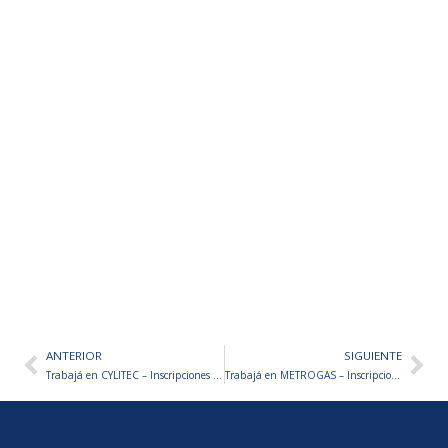
ANTERIOR
SIGUIENTE
Ant
Sig
Trabajá en CYLITEC – Inscripciones abiertas
Trabajá en METROGAS – Inscripciones abiertas