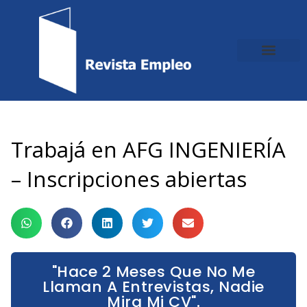
Ir
al
contenido
Trabajá en AFG INGENIERÍA
– Inscripciones abiertas
"Hace 2 Meses Que No Me
Llaman A Entrevistas, Nadie
Mira Mi CV".