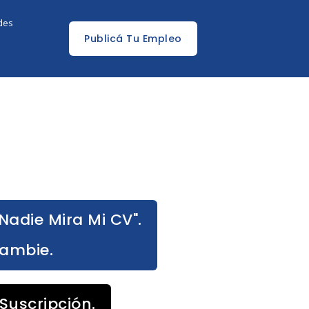
edes
Publicá Tu Empleo
Nadie Mira Mi CV".
Cambie.
Suscripción.