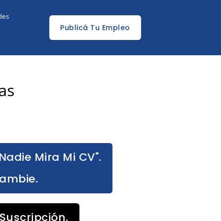
edes
Publicá Tu Empleo
as
Nadie Mira Mi CV".
Cambie.
Suscripción.