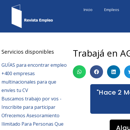
Ir
Inicio
Empleos
al
contenido
Trabajá en A
Servicios disponibles
GUÍAS para encontrar empleo
+400 empresas
multinacionales para que
envíes tu CV
"Hace 2 M
Buscamos trabajo por vos -
Inscribite para participar
Ofrecemos Asesoramiento
Ilimitado Para Personas Que
Alg