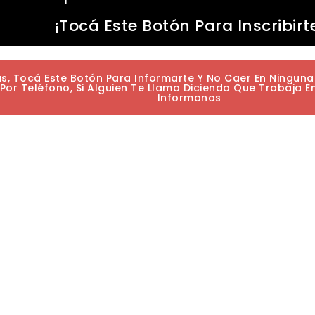
¡Tocá Este Botón Para Inscribirt
as, Tocá Este Botón Para Informarte Y No Caer En Ningun
or Teléfono, Si Alguien Te Llama Diciendo Que Trabaja E
Informanos