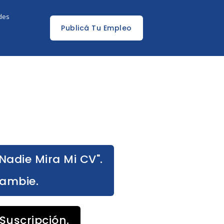
edes
Publicá Tu Empleo
Nadie Mira Mi CV".
Cambie.
Suscripción.