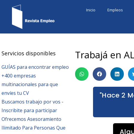
Ir
Inicio
Empleos
al
contenido
Trabajá en AL
Servicios disponibles
GUÍAS para encontrar empleo
+400 empresas
multinacionales para que
envíes tu CV
"Hace 2 M
Buscamos trabajo por vos -
Inscribite para participar
Ofrecemos Asesoramiento
Ilimitado Para Personas Que
Alg