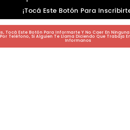
¡Tocá Este Botón Para Inscribirt
as, Tocá Este Botón Para Informarte Y No Caer En Ningun
or Teléfono, Si Alguien Te Llama Diciendo Que Trabaja E
Informanos