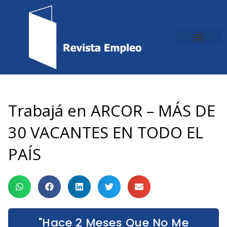
Ir
al
contenido
Trabajá en ARCOR – MÁS DE
30 VACANTES EN TODO EL
PAÍS
"Hace 2 Meses Que No Me