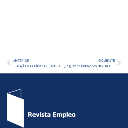
ANTERIOR
SIGUIENTE
Ant
Sig
TRABAJÁ EN LA FÁBRICA DE MAROLIO S.A. – TE CONTAMOS PASO A PASO
¿Te gustaría trabajar en NEVERLAND? – TE CONTAMOS PASO A PASO