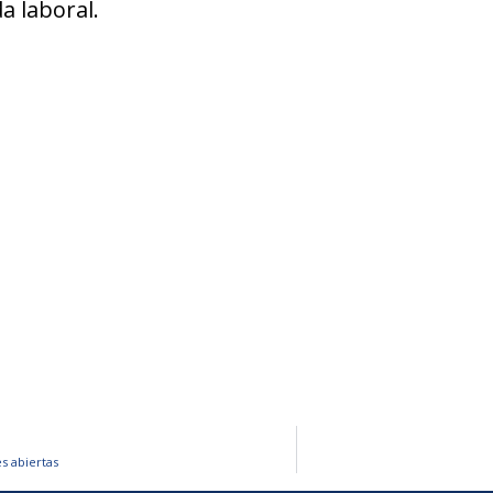
a laboral.
s abiertas