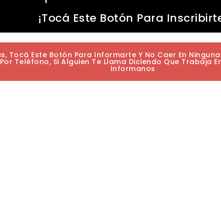
¡Tocá Este Botón Para Inscribirt
as, Tocá Este Botón Para Informarte Y No Caer En Ningun
or Teléfono, Si Alguien Te Llama Diciendo Que Trabaja E
Informanos