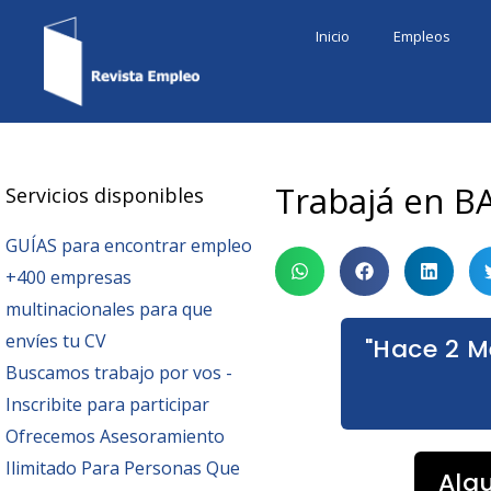
Ir
Inicio
Empleos
al
contenido
Trabajá en BA
Servicios disponibles
GUÍAS para encontrar empleo
+400 empresas
multinacionales para que
envíes tu CV
"Hace 2 M
Buscamos trabajo por vos -
Inscribite para participar
Ofrecemos Asesoramiento
Ilimitado Para Personas Que
Alg