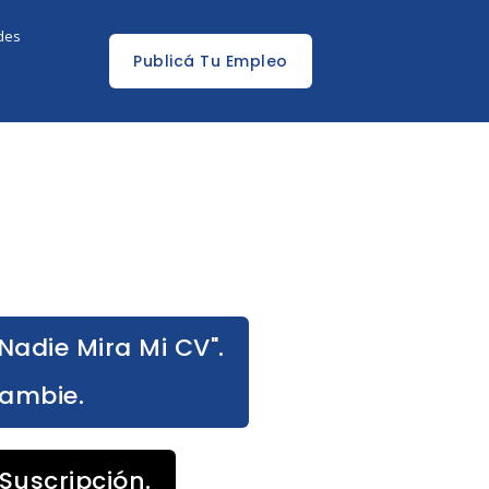
edes
Publicá Tu Empleo
Nadie Mira Mi CV".
Cambie.
Suscripción.