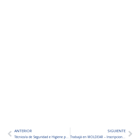
ANTERIOR
SIGUIENTE
Ant
Sig
Técnico/a de Seguridad e Higiene para Empresa Agroindustrial
Trabajá en MOLDEAR – Inscripciones abiertas