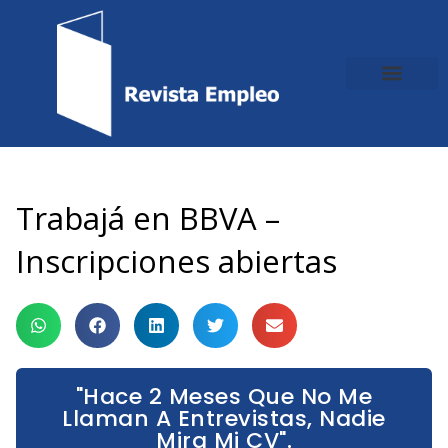
Ir
al
contenido
Trabajá en BBVA –
Inscripciones abiertas
"Hace 2 Meses Que No Me
Llaman A Entrevistas, Nadie
Mira Mi CV".