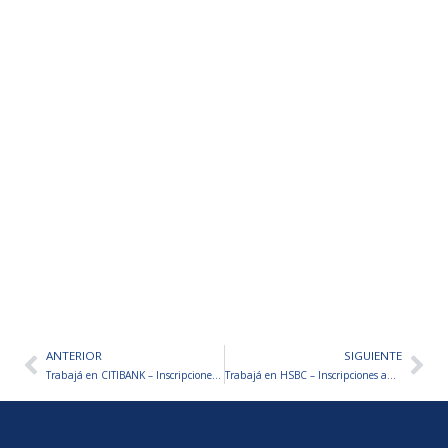
ANTERIOR
SIGUIENTE
Ant
Sig
Trabajá en CITIBANK – Inscripciones abiertas
Trabajá en HSBC – Inscripciones abiertas