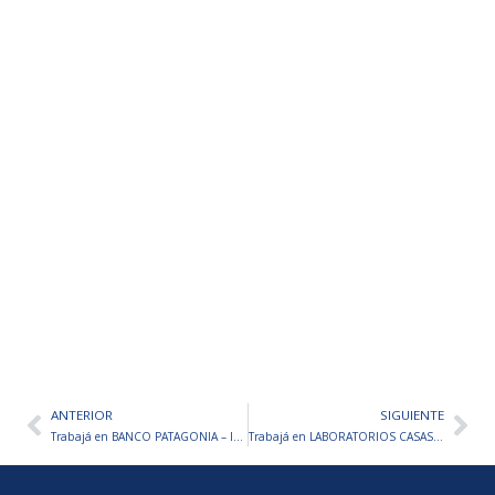
ANTERIOR
SIGUIENTE
Ant
Sig
Trabajá en BANCO PATAGONIA – Inscripciones abiertas
Trabajá en LABORATORIOS CASASCO – Inscripciones abiertas