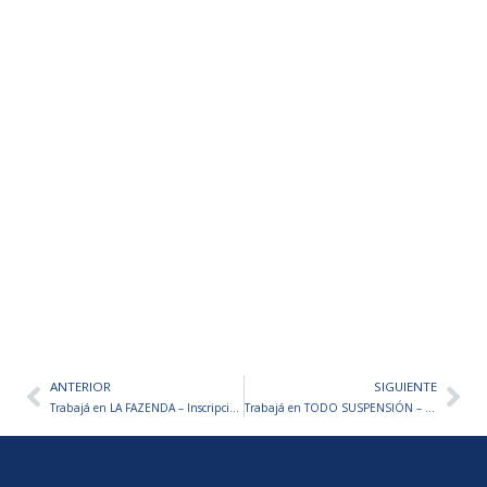
ANTERIOR
SIGUIENTE
Ant
Sig
Trabajá en LA FAZENDA – Inscripciones abiertas
Trabajá en TODO SUSPENSIÓN – Inscripciones abiertas