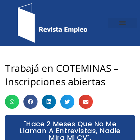
Ir
al
contenido
Trabajá en COTEMINAS –
Inscripciones abiertas
"Hace 2 Meses Que No Me
Llaman A Entrevistas, Nadie
Mira Mi CV".