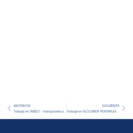
ANTERIOR
SIGUIENTE
Ant
Sig
Trabajá en INBELT – Inscripciones abiertas
Trabajá en KLÖCKNER PENTAPLAST – Inscripciones abiertas