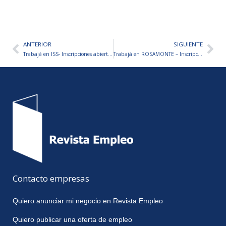
ANTERIOR
SIGUIENTE
Ant
Sig
Trabajá en ISS- Inscripciones abiertas
Trabajá en ROSAMONTE – Inscripciones abiertas
Contacto empresas
Quiero anunciar mi negocio en Revista Empleo
Quiero publicar una oferta de empleo