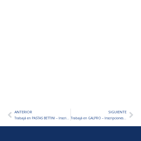
ANTERIOR
SIGUIENTE
Ant
Sig
Trabajá en PASTAS BETTINI – Inscripciones abiertas
Trabajá en GALPRO – Inscripciones abiertas