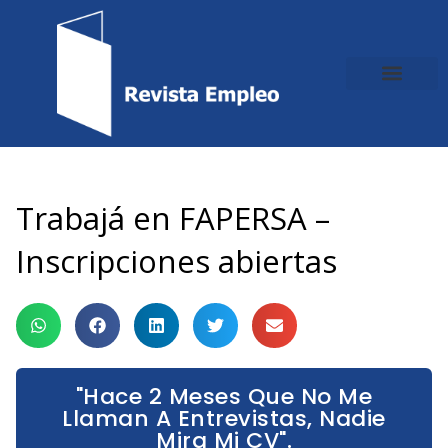
Ir
al
contenido
Trabajá en FAPERSA –
Inscripciones abiertas
"Hace 2 Meses Que No Me
Llaman A Entrevistas, Nadie
Mira Mi CV".