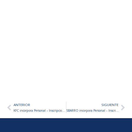
ANTERIOR
SIGUIENTE
Ant
Sig
KFC incorpora Personal – Inscripciones Abiertas
SBARRO incorpora Personal – Inscripciones Abiertas