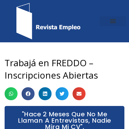
Ir
al
contenido
Trabajá en FREDDO –
Inscripciones Abiertas
"Hace 2 Meses Que No Me
Llaman A Entrevistas, Nadie
Mira Mi CV".