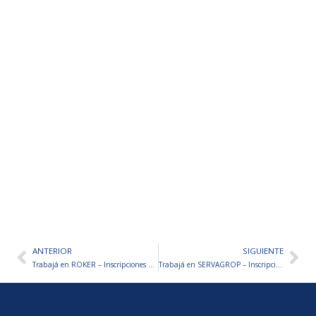
ANTERIOR
SIGUIENTE
Ant
Sig
Trabajá en ROKER – Inscripciones abiertas
Trabajá en SERVAGROP – Inscripciones abiertas