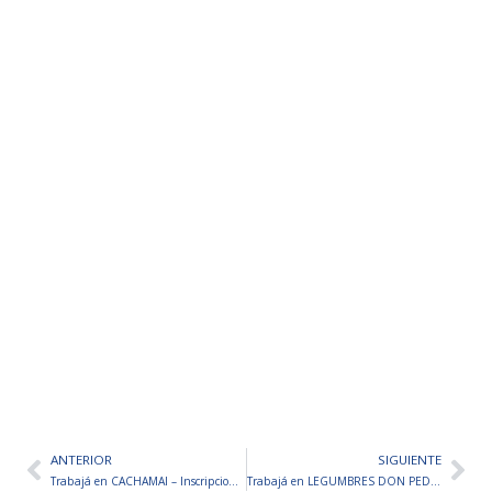
ANTERIOR
SIGUIENTE
Ant
Sig
Trabajá en CACHAMAI – Inscripciones abiertas
Trabajá en LEGUMBRES DON PEDRO – Inscripciones abiertas