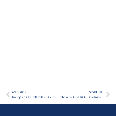
ANTERIOR
SIGUIENTE
Ant
Sig
Trabajá en CENTRAL PUERTO – Inscripciones abiertas
Trabajá en A3 MERCADOS – Inscripciones abiertas