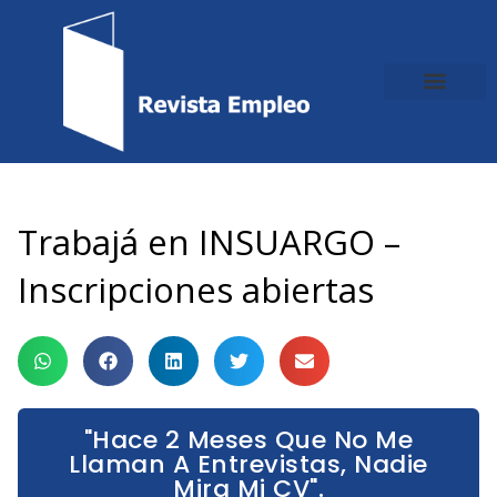
Ir
al
contenido
Trabajá en INSUARGO –
Inscripciones abiertas
"Hace 2 Meses Que No Me
Llaman A Entrevistas, Nadie
Mira Mi CV".