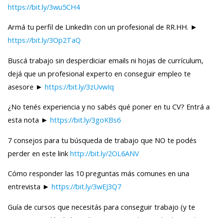
https://bit.ly/3wu5CH4
Armá tu perfil de LinkedIn con un profesional de RR.HH. ►
https://bit.ly/3Op2TaQ
Buscá trabajo sin desperdiciar emails ni hojas de currículum,
dejá que un profesional experto en conseguir empleo te
asesore ►
https://bit.ly/3zUvwIq
¿No tenés experiencia y no sabés qué poner en tu CV? Entrá a
esta nota ►
https://bit.ly/3goKBs6
7 consejos para tu búsqueda de trabajo que NO te podés
perder en este link
http://bit.ly/2OL6ANV
Cómo responder las 10 preguntas más comunes en una
entrevista ►
https://bit.ly/3wEJ3Q7
Guía de cursos que necesitás para conseguir trabajo (y te