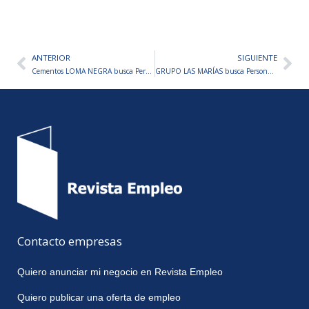
ANTERIOR
SIGUIENTE
Ant
Sig
Cementos LOMA NEGRA busca Personal +10 VACANTES EN TODO EL PAÍS
GRUPO LAS MARÍAS busca Personal +10 VACANTES EN TODO EL PAÍS – TRABAJÁ EN LA UNIÓN, TARAGÜI Y MÁS
Contacto empresas
Quiero anunciar mi negocio en Revista Empleo
Quiero publicar una oferta de empleo