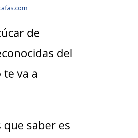
tafas.com
zúcar de
conocidas del
 te va a
s que saber es