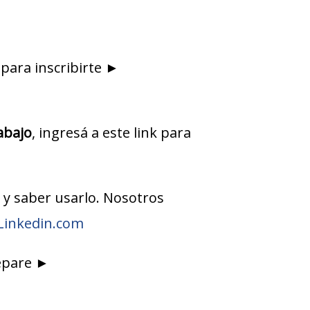
k para inscribirte ►
abajo
, ingresá a este link para
l y saber usarlo. Nosotros
Linkedin.com
repare ►