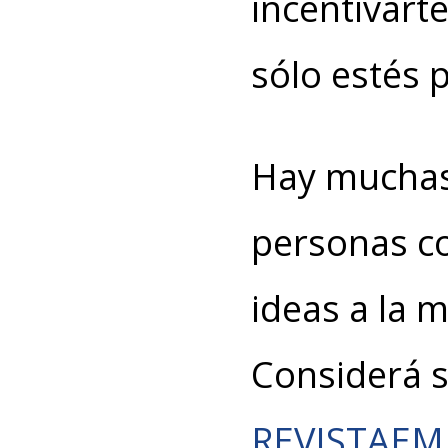
incentivart
sólo estés 
Hay muchas
personas c
ideas a la 
Considerá 
REVISTAE