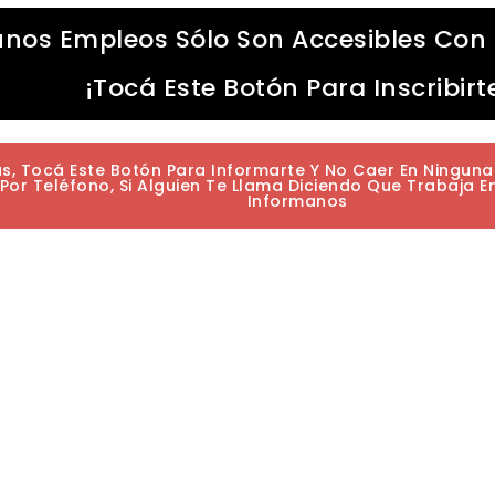
unos Empleos Sólo Son Accesibles Con 
¡Tocá Este Botón Para Inscribirt
as, Tocá Este Botón Para Informarte Y No Caer En Ningun
or Teléfono, Si Alguien Te Llama Diciendo Que Trabaja E
Informanos