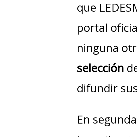
que LEDESM
portal ofici
ninguna otr
selección
de
difundir su
En segunda