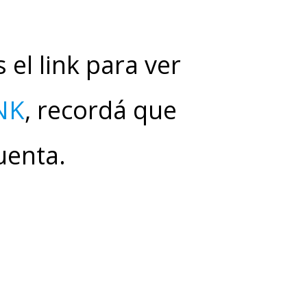
 el link para ver
NK
, recordá que
uenta.