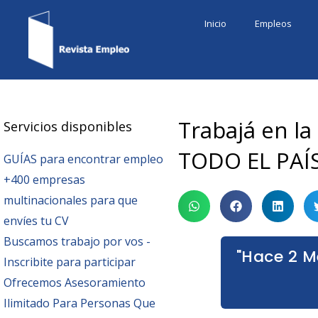
Ir
Inicio
Empleos
al
contenido
Trabajá en l
Servicios disponibles
TODO EL PAÍ
GUÍAS para encontrar empleo
+400 empresas
multinacionales para que
envíes tu CV
Buscamos trabajo por vos -
"Hace 2 M
Inscribite para participar
Ofrecemos Asesoramiento
Ilimitado Para Personas Que