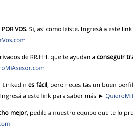
 POR VOS
. Sí, así como leíste. Ingresá a este lin
rVos.com
ivados de RR.HH. que te ayudan a
conseguir tr
roMiAsesor.com
n LinkedIn
es fácil
, pero necesitás un buen perfi
 Ingresá a este link para saber más ►
QuieroMi
ho mejor
, pedile a nuestro equipo que te lo p
.com