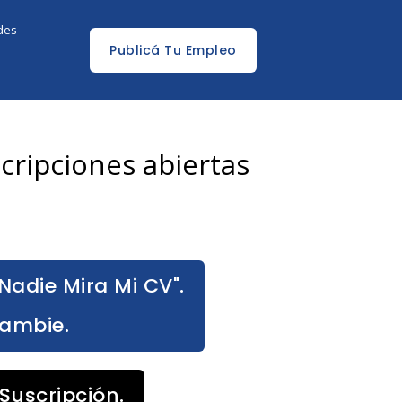
edes
Publicá Tu Empleo
ripciones abiertas
Nadie Mira Mi CV".
Cambie.
Suscripción.