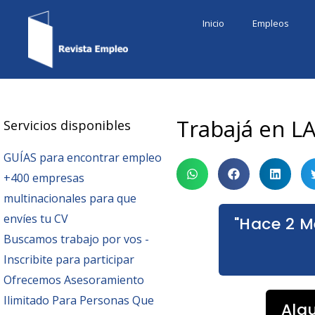
Ir
Inicio
Empleos
al
contenido
Trabajá en L
Servicios disponibles
GUÍAS para encontrar empleo
+400 empresas
multinacionales para que
envíes tu CV
"Hace 2 M
Buscamos trabajo por vos -
Inscribite para participar
Ofrecemos Asesoramiento
Ilimitado Para Personas Que
Alg