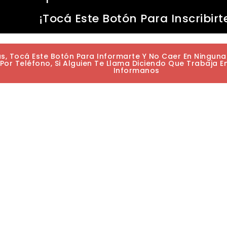
¡Tocá Este Botón Para Inscribirt
as, Tocá Este Botón Para Informarte Y No Caer En Ningun
or Teléfono, Si Alguien Te Llama Diciendo Que Trabaja E
Informanos