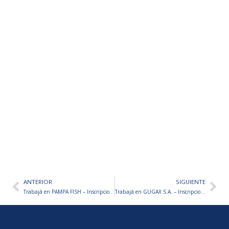
ANTERIOR
SIGUIENTE
Ant
Sig
Trabajá en PAMPA FISH – Inscripciones abiertas
Trabajá en GUGAX S.A. – Inscripciones abiertas