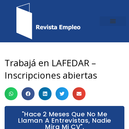
Ir
al
contenido
Trabajá en LAFEDAR –
Inscripciones abiertas
"Hace 2 Meses Que No Me
Llaman A Entrevistas, Nadie
Mira Mi CV".