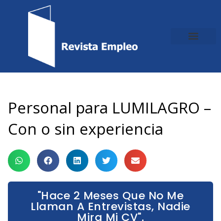
Ir
al
contenido
Personal para LUMILAGRO –
Con o sin experiencia
"Hace 2 Meses Que No Me
Llaman A Entrevistas, Nadie
Mira Mi CV".