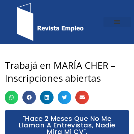
Ir
al
contenido
Trabajá en MARÍA CHER –
Inscripciones abiertas
"Hace 2 Meses Que No Me
Llaman A Entrevistas, Nadie
Mira Mi CV".