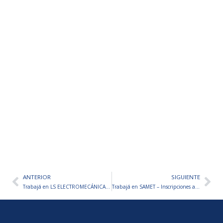
ANTERIOR
SIGUIENTE
Ant
Sig
Trabajá en LS ELECTROMECÁNICA S.A. – Inscripciones abiertas
Trabajá en SAMET – Inscripciones abiertas