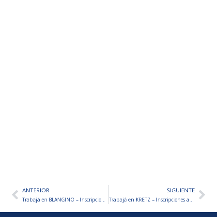
ANTERIOR
SIGUIENTE
Ant
Sig
Trabajá en BLANGINO – Inscripciones abiertas
Trabajá en KRETZ – Inscripciones abiertas