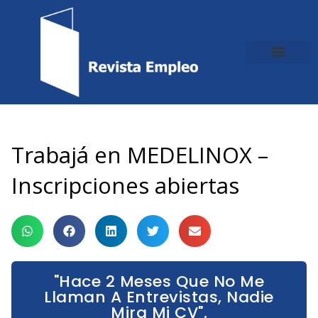
Ir
al
contenido
Trabajá en MEDELINOX –
Inscripciones abiertas
"Hace 2 Meses Que No Me
Llaman A Entrevistas, Nadie
Mira Mi CV".