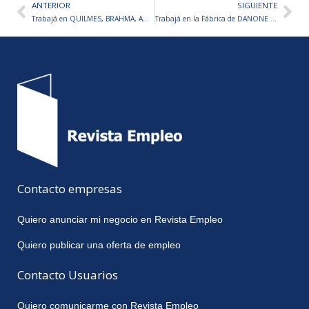
ANTERIOR
SIGUIENTE
Ant
Sig
Trabajá en QUILMES, BRAHMA, ANDES Y MÁS (MALTERÍA QUILMES) – Inscripciones Abiertas
Trabajá en la Fábrica de DANONE – Inscripciones Abiertas
Contacto empresas
Quiero anunciar mi negocio en Revista Empleo
Quiero publicar una oferta de empleo
Contacto Usuarios
Quiero comunicarme con Revista Empleo