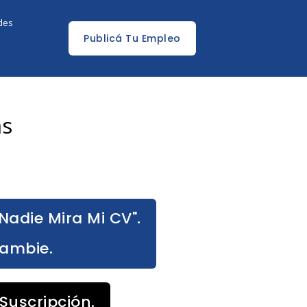
edes
Publicá Tu Empleo
as
Nadie Mira Mi CV".
Cambie.
Suscripción.