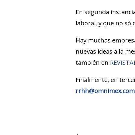
En segunda instancia
laboral, y que no só
Hay muchas empresa
nuevas ideas a la m
también en
REVIST
Finalmente, en terce
rrhh@omnimex.com