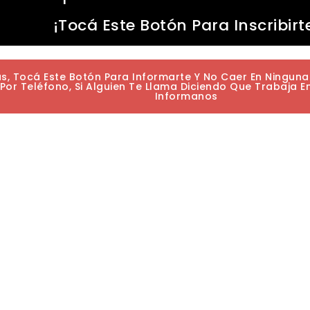
¡Tocá Este Botón Para Inscribirt
as, Tocá Este Botón Para Informarte Y No Caer En Ningun
or Teléfono, Si Alguien Te Llama Diciendo Que Trabaja E
Informanos