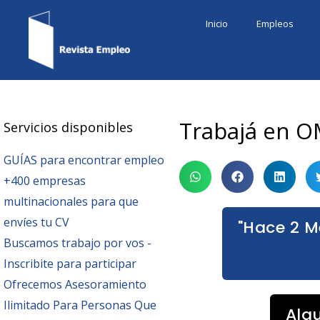
Ir
Inicio
Empleos
al
contenido
Trabajá en O
Servicios disponibles
GUÍAS para encontrar empleo
+400 empresas
multinacionales para que
envíes tu CV
"Hace 2 M
Buscamos trabajo por vos -
Inscribite para participar
Ofrecemos Asesoramiento
Ilimitado Para Personas Que
Alg