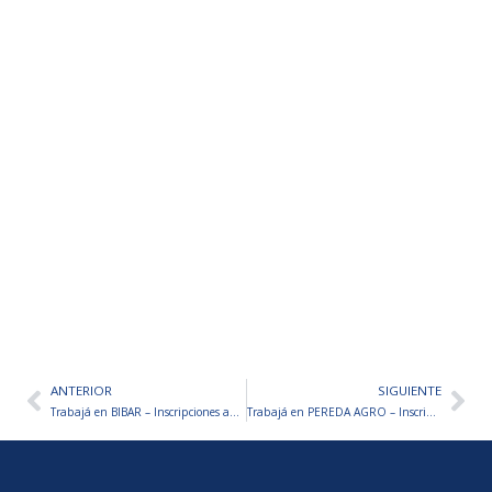
ANTERIOR
SIGUIENTE
Ant
Sig
Trabajá en BIBAR – Inscripciones abiertas
Trabajá en PEREDA AGRO – Inscripciones abiertas