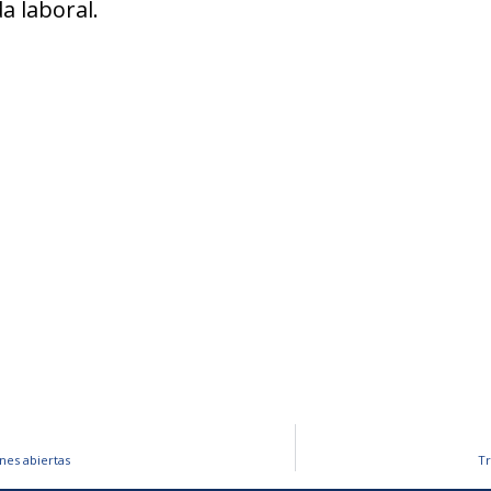
a laboral.
nes abiertas
Tr