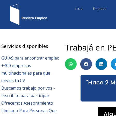
Ir
Inicio
Empleos
al
contenido
Trabajá en PE
Servicios disponibles
GUÍAS para encontrar empleo
+400 empresas
multinacionales para que
envíes tu CV
"Hace 2 M
Buscamos trabajo por vos -
Inscribite para participar
Ofrecemos Asesoramiento
Ilimitado Para Personas Que
Alg