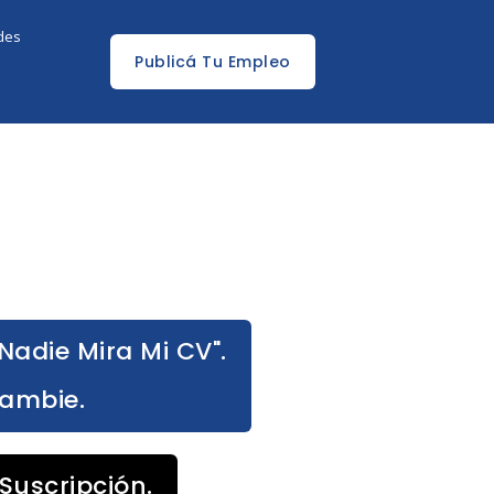
edes
Publicá Tu Empleo
Nadie Mira Mi CV".
Cambie.
Suscripción.