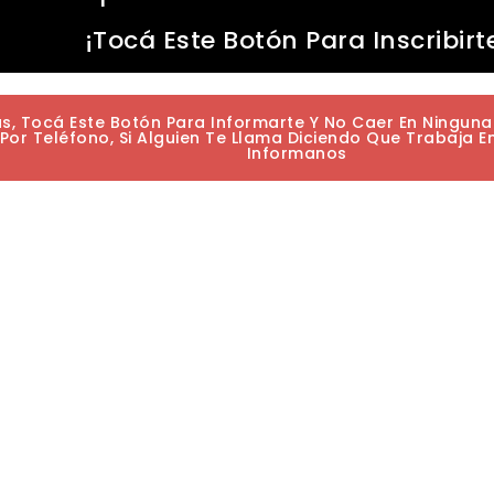
¡Tocá Este Botón Para Inscribirt
as, Tocá Este Botón Para Informarte Y No Caer En Ningun
or Teléfono, Si Alguien Te Llama Diciendo Que Trabaja E
Informanos