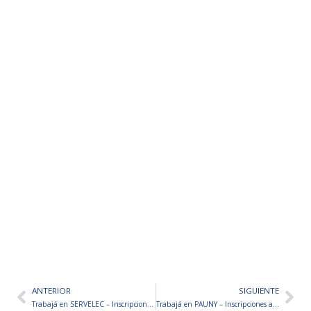
ANTERIOR
SIGUIENTE
Ant
Sig
Trabajá en SERVELEC – Inscripciones abiertas
Trabajá en PAUNY – Inscripciones abiertas