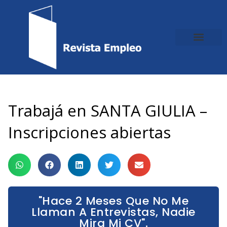
Ir
al
contenido
Trabajá en SANTA GIULIA –
Inscripciones abiertas
"Hace 2 Meses Que No Me
Llaman A Entrevistas, Nadie
Mira Mi CV".