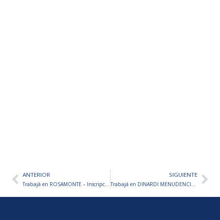
ANTERIOR
SIGUIENTE
Ant
Sig
Trabajá en ROSAMONTE – Inscripciones abiertas
Trabajá en DINARDI MENUDENCIAS S.A. – Inscripciones abiertas