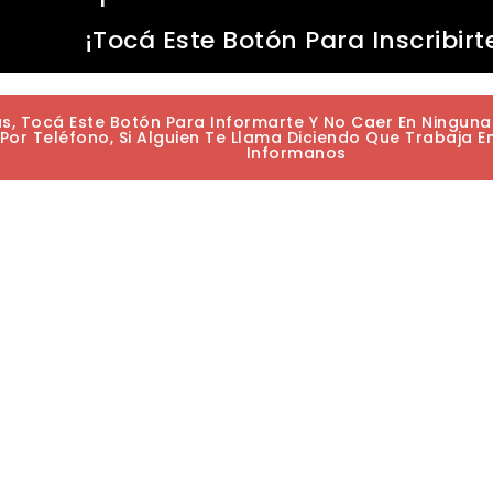
¡Tocá Este Botón Para Inscribirt
as, Tocá Este Botón Para Informarte Y No Caer En Ningun
or Teléfono, Si Alguien Te Llama Diciendo Que Trabaja E
Informanos