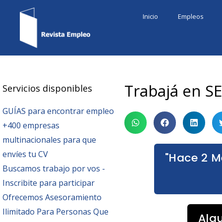
Ir
Inicio
Empleos
al
contenido
Trabajá en S
Servicios disponibles
GUÍAS para encontrar empleo
+400 empresas
multinacionales para que
envíes tu CV
"Hace 2 M
Buscamos trabajo por vos -
Inscribite para participar
Ofrecemos Asesoramiento
Ilimitado Para Personas Que
Alg