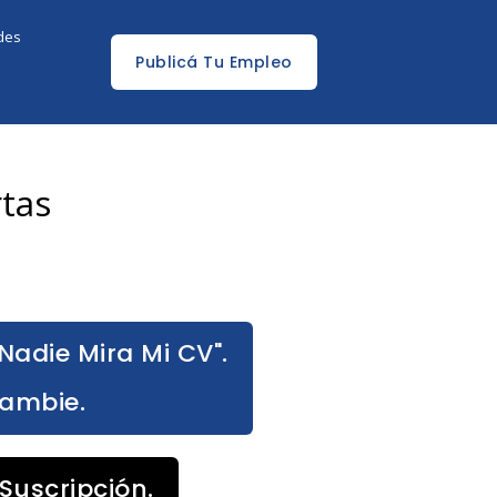
edes
Publicá Tu Empleo
tas
Nadie Mira Mi CV".
Cambie.
Suscripción.