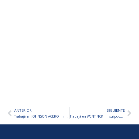
ANTERIOR
SIGUIENTE
Ant
Sig
Trabajá en JOHNSON ACERO – Inscripciones abiertas
Trabajá en WENTINCK – Inscripciones abiertas