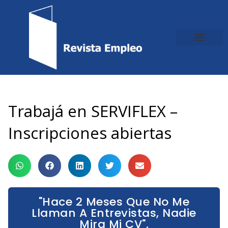
Ir
al
contenido
Trabajá en SERVIFLEX –
Inscripciones abiertas
"Hace 2 Meses Que No Me
Llaman A Entrevistas, Nadie
Mira Mi CV".