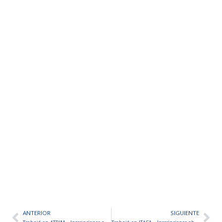
ANTERIOR
SIGUIENTE
Ant
Sig