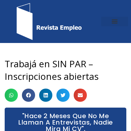
Ir
al
contenido
Trabajá en SIN PAR –
Inscripciones abiertas
"Hace 2 Meses Que No Me
Llaman A Entrevistas, Nadie
Mira Mi CV".