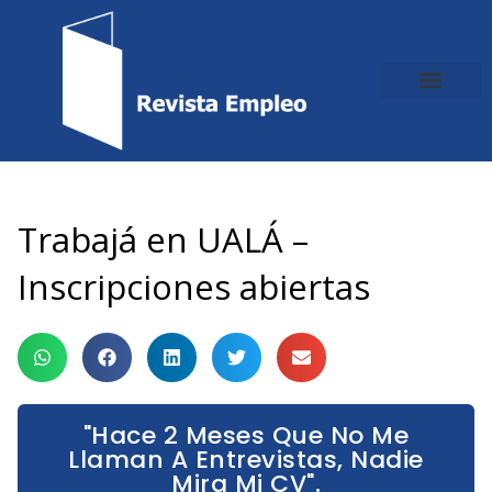
Ir
al
contenido
Trabajá en UALÁ –
Inscripciones abiertas
"Hace 2 Meses Que No Me
Llaman A Entrevistas, Nadie
Mira Mi CV".