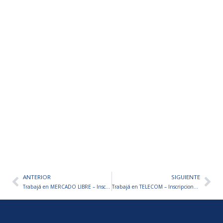
ANTERIOR
SIGUIENTE
Ant
Sig
Trabajá en MERCADO LIBRE – Inscripciones abiertas
Trabajá en TELECOM – Inscripciones abiertas