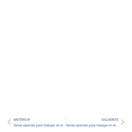
ANTERIOR
SIGUIENTE
Ant
Sig
Varias vacantes para trabajar en el Museo Casa Natal de Domingo F. Sarmiento – Con o sin experiencia
Varias vacantes para trabajar en el CCK – Con o sin experiencia