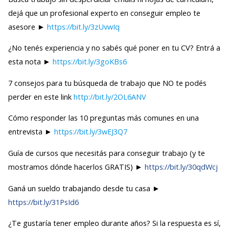
dejá que un profesional experto en conseguir empleo te
asesore ►
https://bit.ly/3zUvwIq
¿No tenés experiencia y no sabés qué poner en tu CV? Entrá a
esta nota ►
https://bit.ly/3goKBs6
7 consejos para tu búsqueda de trabajo que NO te podés
perder en este link
http://bit.ly/2OL6ANV
Cómo responder las 10 preguntas más comunes en una
entrevista ►
https://bit.ly/3wEJ3Q7
Guía de cursos que necesitás para conseguir trabajo (y te
mostramos dónde hacerlos GRATIS) ►
https://bit.ly/30qdWcj
Ganá un sueldo trabajando desde tu casa ►
https://bit.ly/31PsId6
¿Te gustaría tener empleo durante años? Si la respuesta es sí,