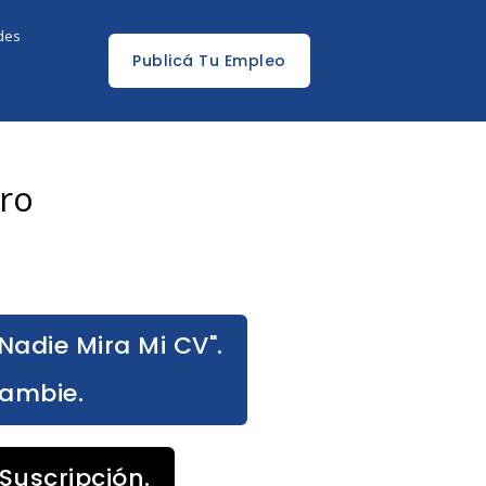
edes
Publicá Tu Empleo
ro
Nadie Mira Mi CV".
Cambie.
Suscripción.