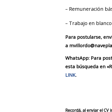
– Remuneración bás
– Trabajo en blanco
Para postularse, env
a mvillordo@naveplan
WhatsApp: Para postu
esta búsqueda en «R
LINK
.
Recordá, al enviar el CV 