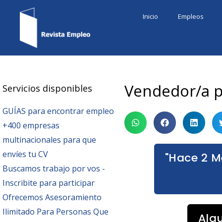
Ir
Inicio
Empleos
al
contenido
Vendedor/a p
Servicios disponibles
GUÍAS para encontrar empleo
+400 empresas
multinacionales para que
envíes tu CV
"Hace 2 M
Buscamos trabajo por vos -
Inscribite para participar
Ofrecemos Asesoramiento
Ilimitado Para Personas Que
Alg