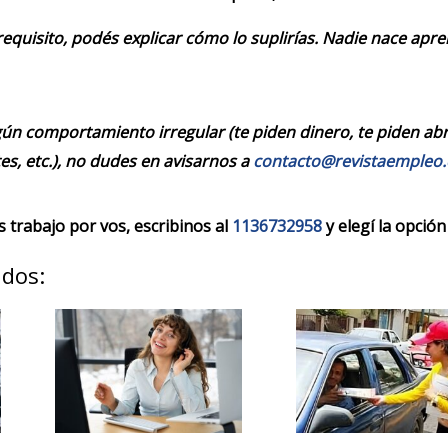
requisito, podés explicar cómo lo suplirías. Nadie nace apr
ún comportamiento irregular (te piden dinero, te piden abrir
es, etc.), no dudes en avisarnos a
contacto@revistaempleo
trabajo por vos, escribinos al
1136732958
y elegí la opción
ados: