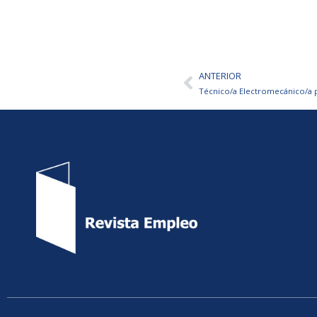
ANTERIOR
Ant
Técnico/a Electromecánico/a 