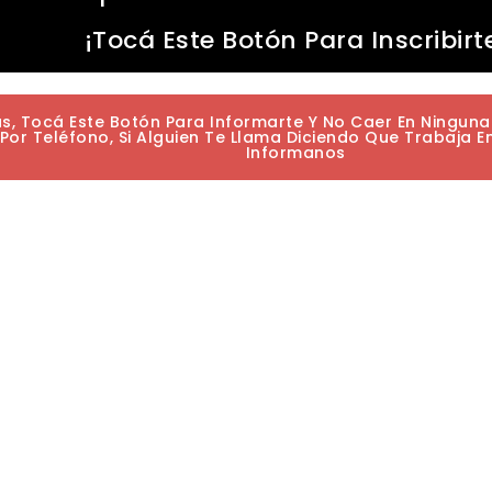
¡Tocá Este Botón Para Inscribirt
as, Tocá Este Botón Para Informarte Y No Caer En Ningun
or Teléfono, Si Alguien Te Llama Diciendo Que Trabaja E
Informanos