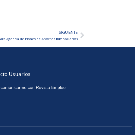
SIGUIENTE
Siguiente
para Agencia de Planes de Ahorros Inmobiliarios
cto Usuarios
 comunicarme con Revista Empleo