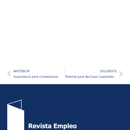
ANTERIOR
SIGUIENTE
Ant
Sig
Supervisor/a para Concesionario
Personal para Bar/Local Gastronómico – VARIOS PUESTOS A CUBRIR