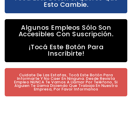
Esto Cambie.
Algunos Empleos Sólo Son
Accesibles Con Suscripción.
¡Tocá Este Botón Para
Inscribirte!
Cuidate De Las Estafas, Tocá Este Botón Para
Informarte Y No Caer En Ninguna. Desde Revista
Empleo NUNCA Te Vamos A Llamar Por Teléfono, Si
Alguien Te Llama Diciendo Que Trabaja En Nuestra
Empresa, Por Favor Informanos